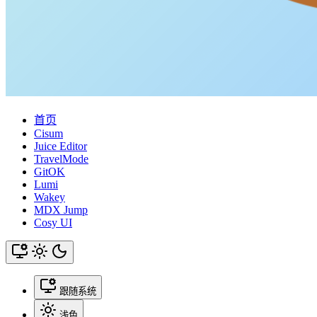
首页
Cisum
Juice Editor
TravelMode
GitOK
Lumi
Wakey
MDX Jump
Cosy UI
跟随系统
浅色