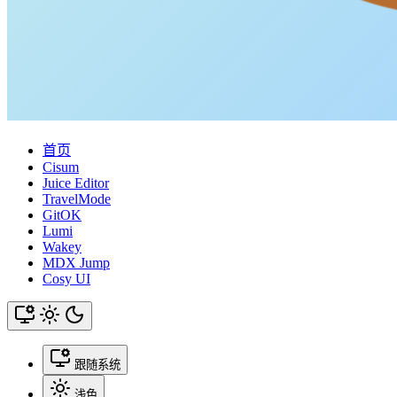
首页
Cisum
Juice Editor
TravelMode
GitOK
Lumi
Wakey
MDX Jump
Cosy UI
跟随系统
浅色