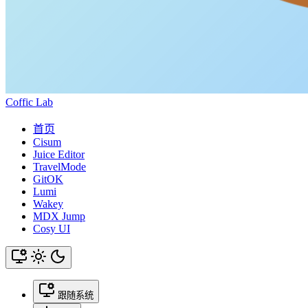
Coffic Lab
首页
Cisum
Juice Editor
TravelMode
GitOK
Lumi
Wakey
MDX Jump
Cosy UI
跟随系统