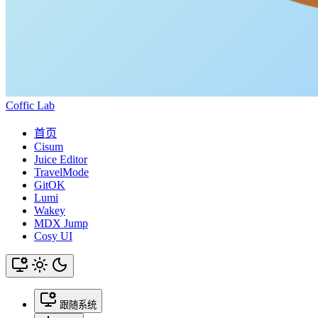
Coffic Lab
首页
Cisum
Juice Editor
TravelMode
GitOK
Lumi
Wakey
MDX Jump
Cosy UI
跟随系统