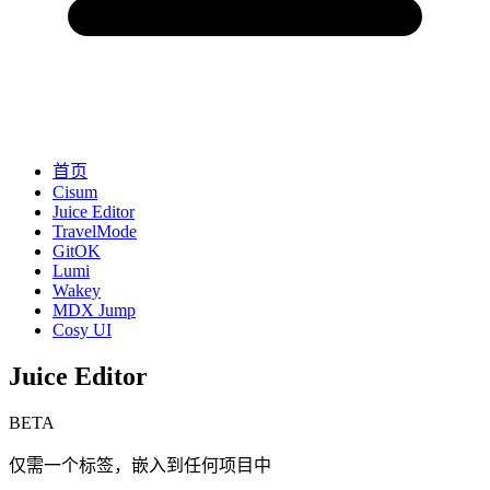
首页
Cisum
Juice Editor
TravelMode
GitOK
Lumi
Wakey
MDX Jump
Cosy UI
Juice Editor
BETA
仅需一个标签，嵌入到任何项目中