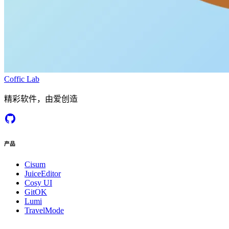
Coffic Lab
精彩软件，由爱创造
产品
Cisum
JuiceEditor
Cosy UI
GitOK
Lumi
TravelMode