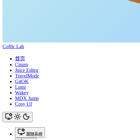
Coffic Lab
首页
Cisum
Juice Editor
TravelMode
GitOK
Lumi
Wakey
MDX Jump
Cosy UI
跟随系统