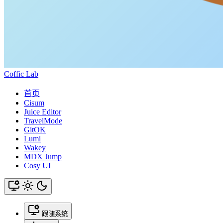
Coffic Lab
首页
Cisum
Juice Editor
TravelMode
GitOK
Lumi
Wakey
MDX Jump
Cosy UI
跟随系统