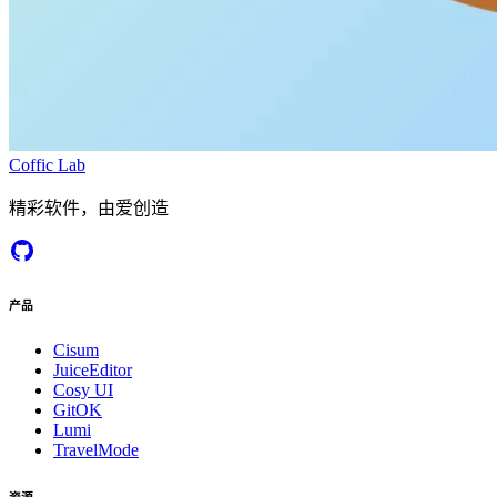
Coffic Lab
精彩软件，由爱创造
产品
Cisum
JuiceEditor
Cosy UI
GitOK
Lumi
TravelMode