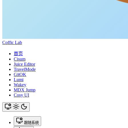
Coffic Lab
首页
Cisum
Juice Editor
TravelMode
GitOK
Lumi
Wakey
MDX Jump
Cosy UI
跟随系统