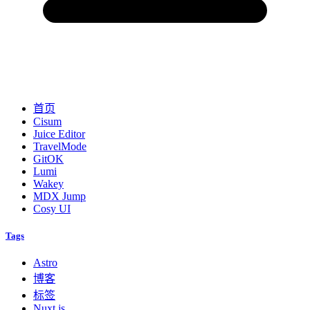
首页
Cisum
Juice Editor
TravelMode
GitOK
Lumi
Wakey
MDX Jump
Cosy UI
Tags
Astro
博客
标签
Nuxt.js