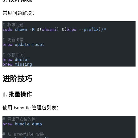
常见问题解决：
# 权限问题
sudo
 chown
 -R
 $(
whoami
) $(
brew
 --prefix
)
/
*
# 更新出错
brew
 update-reset
# 依赖冲突
brew
 doctor
brew
 missing
进阶技巧
1. 批量操作
使用 Brewfile 管理包列表：
# 导出已安装的包
brew
 bundle
 dump
# 从 Brewfile 安装