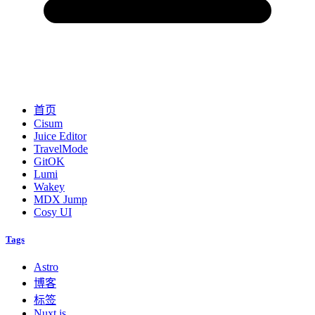
首页
Cisum
Juice Editor
TravelMode
GitOK
Lumi
Wakey
MDX Jump
Cosy UI
Tags
Astro
博客
标签
Nuxt.js