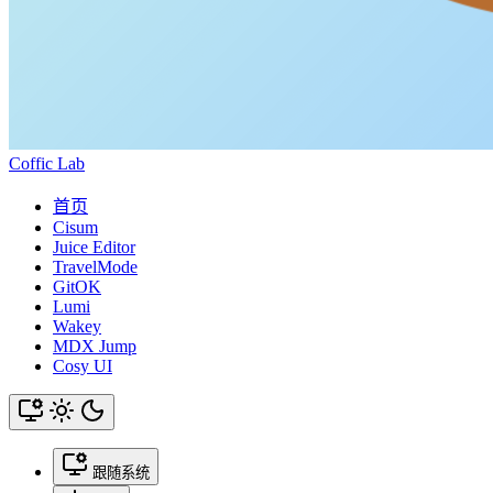
Coffic Lab
首页
Cisum
Juice Editor
TravelMode
GitOK
Lumi
Wakey
MDX Jump
Cosy UI
跟随系统