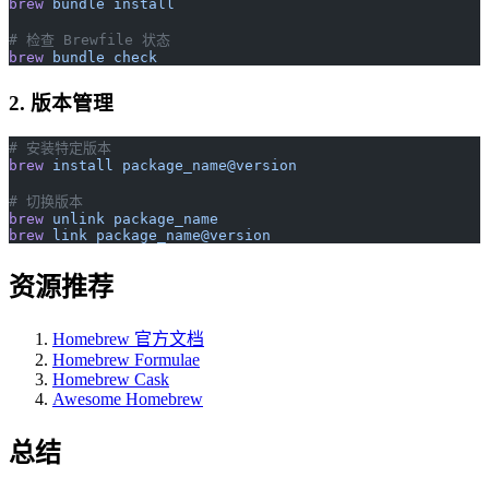
brew
 bundle
 install
# 检查 Brewfile 状态
brew
 bundle
 check
2. 版本管理
# 安装特定版本
brew
 install
 package_name@version
# 切换版本
brew
 unlink
 package_name
brew
 link
 package_name@version
资源推荐
Homebrew 官方文档
Homebrew Formulae
Homebrew Cask
Awesome Homebrew
总结