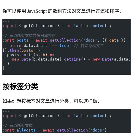
你可以使用 JavaScript 的数组方法对文章进行过滤和排序：
---
import
 { getCollection } 
from
 'astro:content'
;
// 获取所有文章并按日期排序
const
 posts
 =
 await
 getCollection
(
'docs'
, ({ 
data
 }) 
=>
  return
 data.draft 
!==
 true
; 
// 排除草稿文章
}).
then
(
posts
 =>
  posts.
sort
((
a
, 
b
) 
=>
    new
 Date
(b.data.date).
getTime
() 
-
 new
 Date
(a.data.d
  )
);
---
按标签分类
如果你想按标签对文章进行分类，可以这样做：
---
import
 { getCollection } 
from
 'astro:content'
;
// 获取所有文章
const
 allPosts
 =
 await
 getCollection
(
'docs'
);