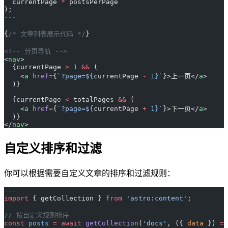
  currentPage 
*
 postsPerPage
);
---
{
/* 文章列表展示代码 */
}
<!-- 分页导航 -->
<
nav
>
  {currentPage 
>
 1
 &&
 (
    <
a
 href
=
{
`?page=${
currentPage
 -
 1
}`
}>上一页</
a
>
  )}
  {currentPage 
<
 totalPages 
&&
 (
    <
a
 href
=
{
`?page=${
currentPage
 +
 1
}`
}>下一页</
a
>
  )}
</
nav
>
自定义排序和过滤
你可以根据需要自定义文章的排序和过滤规则：
---
import
 { getCollection } 
from
 'astro:content'
;
// 按自定义规则排序
const
 posts
 =
 await
 getCollection
(
'docs'
, ({ 
data
 }) 
=>