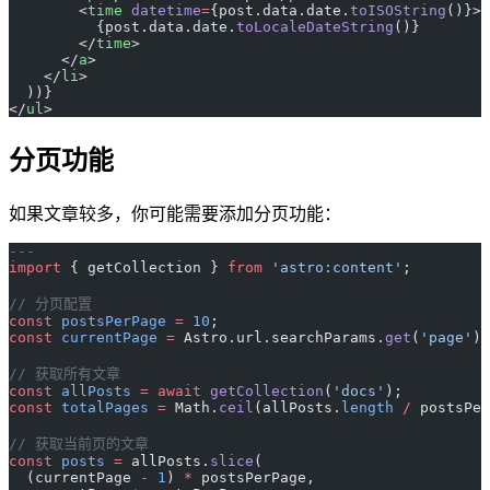
        <
time
 datetime
=
{post.data.date.
toISOString
()}>
          {post.data.date.
toLocaleDateString
()}
        </
time
>
      </
a
>
    </
li
>
  ))}
</
ul
>
分页功能
如果文章较多，你可能需要添加分页功能：
---
import
 { getCollection } 
from
 'astro:content'
;
// 分页配置
const
 postsPerPage
 =
 10
;
const
 currentPage
 =
 Astro.url.searchParams.
get
(
'page'
) 
// 获取所有文章
const
 allPosts
 =
 await
 getCollection
(
'docs'
);
const
 totalPages
 =
 Math.
ceil
(allPosts.
length
 /
 postsPer
// 获取当前页的文章
const
 posts
 =
 allPosts.
slice
(
  (currentPage 
-
 1
) 
*
 postsPerPage,