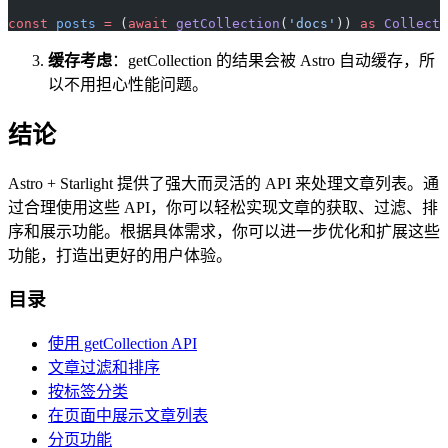
const
 posts
 =
 (
await
 getCollection
(
'docs'
)) 
as
 Collecti
缓存考虑
：getCollection 的结果会被 Astro 自动缓存，所
以不用担心性能问题。
结论
Astro + Starlight 提供了强大而灵活的 API 来处理文章列表。通
过合理使用这些 API，你可以轻松实现文章的获取、过滤、排
序和展示功能。根据具体需求，你可以进一步优化和扩展这些
功能，打造出更好的用户体验。
目录
使用 getCollection API
文章过滤和排序
按标签分类
在页面中展示文章列表
分页功能