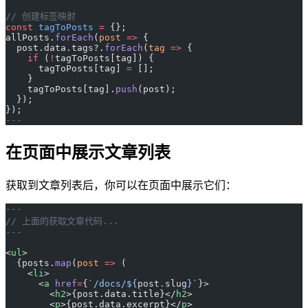
// 创建标签映射
const
 tagToPosts
 =
 {};
allPosts.
forEach
(
post
 =>
 {
  post.data.tags?.
forEach
(
tag
 =>
 {
    if
 (
!
tagToPosts[tag]) {
      tagToPosts[tag] 
=
 [];
    }
    tagToPosts[tag].
push
(post);
  });
});
---
在页面中展示文章列表
获取到文章列表后，你可以在页面中展示它们：
---
// 上面的获取文章代码...
---
<
ul
>
  {posts.
map
(
post
 =>
 (
    <
li
>
      <
a
 href
=
{
`/docs/${
post
.
slug
}`
}>
        <
h2
>{post.data.title}</
h2
>
        <
p
>{post.data.excerpt}</
p
>