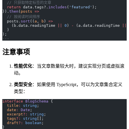
  // 只获取特定标签的文章
  return
 data.tags?.
includes
(
'featured'
);
}).
then
(
posts
 =>
  // 按阅读时间排序
  posts.
sort
((
a
, 
b
) 
=>
    (b.data.readingTime 
||
 0
) 
-
 (a.data.readingTime 
||
 
  )
);
---
注意事项
性能优化
：当文章数量较大时，建议实现分页或虚拟滚
动。
类型安全
：如果使用 TypeScript，可以为文章集合定义
类型：
interface
 BlogSchema
 {
  title
:
 string
;
  date
:
 Date
;
  excerpt
?:
 string
;
  tags
?:
 string
[];
  draft
?:
 boolean
;
}