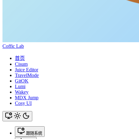
Coffic Lab
首页
Cisum
Juice Editor
TravelMode
GitOK
Lumi
Wakey
MDX Jump
Cosy UI
跟随系统