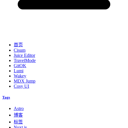
首页
Cisum
Juice Editor
TravelMode
GitOK
Lumi
Wakey
MDX Jump
Cosy UI
Tags
Astro
博客
标签
Nuxt.js