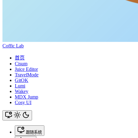
Coffic Lab
首页
Cisum
Juice Editor
TravelMode
GitOK
Lumi
Wakey
MDX Jump
Cosy UI
跟随系统