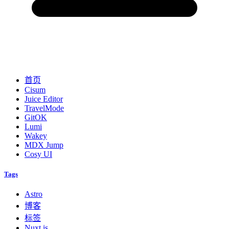
首页
Cisum
Juice Editor
TravelMode
GitOK
Lumi
Wakey
MDX Jump
Cosy UI
Tags
Astro
博客
标签
Nuxt.js