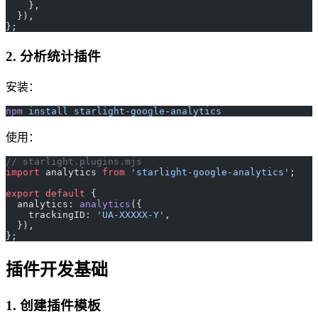
    },
  }),
};
2. 分析统计插件
安装：
npm
 install
 starlight-google-analytics
使用：
// starlight.plugins.mjs
import
 analytics 
from
 'starlight-google-analytics'
;
export
 default
 {
  analytics: 
analytics
({
    trackingID: 
'UA-XXXXX-Y'
,
  }),
};
插件开发基础
1. 创建插件模板