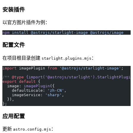
安装插件
以官方图片插件为例：
npm
 install
 @astrojs/starlight-image
 @astrojs/image
配置文件
在项目根目录创建
：
starlight.plugins.mjs
import
 imagePlugin 
from
 '@astrojs/starlight-image'
;
/** 
@type
 {import('@astrojs/starlight').StarlightPlugin
export
 default
 {
  image: 
imagePlugin
({
    defaultLocale: 
'zh-CN'
,
    imageService: 
'sharp'
,
  }),
};
应用配置
更新
：
astro.config.mjs