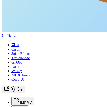
Coffic Lab
首页
Cisum
Juice Editor
TravelMode
GitOK
Lumi
Wakey
MDX Jump
Cosy UI
跟随系统