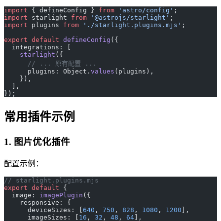
import
 { defineConfig } 
from
 'astro/config'
;
import
 starlight 
from
 '@astrojs/starlight'
;
import
 plugins 
from
 './starlight.plugins.mjs'
;
export
 default
 defineConfig
({
  integrations: [
    starlight
({
      // ... 原有配置 ...
      plugins: Object.
values
(plugins),
    }),
  ],
});
常用插件示例
1. 图片优化插件
配置示例：
// starlight.plugins.mjs
export
 default
 {
  image: 
imagePlugin
({
    responsive: {
      deviceSizes: [
640
, 
750
, 
828
, 
1080
, 
1200
],
      imageSizes: [
16
, 
32
, 
48
, 
64
],