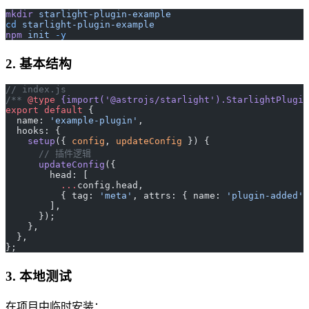
mkdir
 starlight-plugin-example
cd
 starlight-plugin-example
npm
 init
 -y
2. 基本结构
// index.js
/** 
@type
 {import('@astrojs/starlight').StarlightPlugin
export
 default
 {
  name: 
'example-plugin'
,
  hooks: {
    setup
({ 
config
, 
updateConfig
 }) {
      // 插件逻辑
      updateConfig
({
        head: [
          ...
config.head,
          { tag: 
'meta'
, attrs: { name: 
'plugin-added'
 
        ],
      });
    },
  },
};
3. 本地测试
在项目中临时安装：