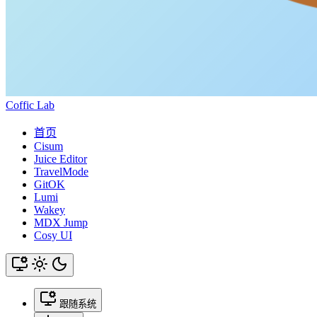
Coffic Lab
首页
Cisum
Juice Editor
TravelMode
GitOK
Lumi
Wakey
MDX Jump
Cosy UI
跟随系统