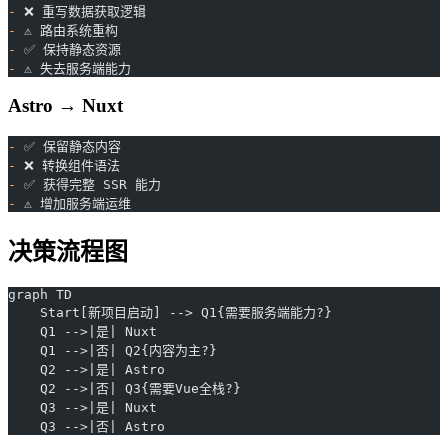
-
 ❌ 重写数据获取逻辑
-
 ⚠️ 路由系统重构
-
 ✅ 保持静态资源
-
 ⚠️ 失去服务端能力
Astro → Nuxt
-
 ✅ 保留静态内容
-
 ❌ 转换组件语法
-
 ✅ 获得完整 SSR 能力
-
 ⚠️ 增加服务端运维
决策流程图
graph TD
    Start[新项目启动] --> Q1{需要服务端能力?}
    Q1 -->|是| Nuxt
    Q1 -->|否| Q2{内容为主?}
    Q2 -->|是| Astro
    Q2 -->|否| Q3{需要Vue全栈?}
    Q3 -->|是| Nuxt
    Q3 -->|否| Astro