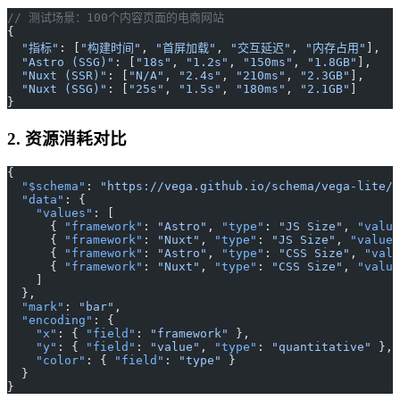
// 测试场景：100个内容页面的电商网站
{
  "指标"
: [
"构建时间"
, 
"首屏加载"
, 
"交互延迟"
, 
"内存占用"
],
  "Astro (SSG)"
: [
"18s"
, 
"1.2s"
, 
"150ms"
, 
"1.8GB"
],
  "Nuxt (SSR)"
: [
"N/A"
, 
"2.4s"
, 
"210ms"
, 
"2.3GB"
],
  "Nuxt (SSG)"
: [
"25s"
, 
"1.5s"
, 
"180ms"
, 
"2.1GB"
]
}
2. 资源消耗对比
{
  "$schema"
: 
"https://vega.github.io/schema/vega-lite/v
  "data"
: {
    "values"
: [
      { 
"framework"
: 
"Astro"
, 
"type"
: 
"JS Size"
, 
"value
      { 
"framework"
: 
"Nuxt"
, 
"type"
: 
"JS Size"
, 
"value"
      { 
"framework"
: 
"Astro"
, 
"type"
: 
"CSS Size"
, 
"valu
      { 
"framework"
: 
"Nuxt"
, 
"type"
: 
"CSS Size"
, 
"value
    ]
  },
  "mark"
: 
"bar"
,
  "encoding"
: {
    "x"
: { 
"field"
: 
"framework"
 },
    "y"
: { 
"field"
: 
"value"
, 
"type"
: 
"quantitative"
 },
    "color"
: { 
"field"
: 
"type"
 }
  }
}