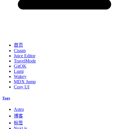
首页
Cisum
Juice Editor
TravelMode
GitOK
Lumi
Wakey
MDX Jump
Cosy UI
Tags
Astro
博客
标签
Nuxt.js