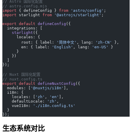
// Astro 国际化配置
// astro.config.mjs
import
 { defineConfig } 
from
 'astro/config'
;
import
 starlight 
from
 '@astrojs/starlight'
;
export
 default
 defineConfig
({
  integrations: [
    starlight
({
      locales: {
        root: { label: 
'简体中文'
, lang: 
'zh-CN'
 },
        en: { label: 
'English'
, lang: 
'en-US'
 }
      }
    })
  ]
});
// Nuxt 国际化配置
// nuxt.config.ts
export
 default
 defineNuxtConfig
({
  modules: [
'@nuxtjs/i18n'
],
  i18n: {
    locales: [
'zh'
, 
'en'
],
    defaultLocale: 
'zh'
,
    vueI18n: 
'./i18n.config.ts'
  }
});
生态系统对比