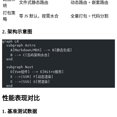
文件式静态路由
动态路由 + 嵌套路由
统
打包策
零 JS 默认，按需水合
全量打包 + 代码分割
略
2. 架构示意图
graph LR
  subgraph Astro
    A[Markdown/MDX] --> B[静态生成]
    B --> C[岛屿架构水合]
  end
  subgraph Nuxt
    D[Vue组件] --> E[Nitro服务]
    E -->|SSR| F[动态渲染]
    E -->|SSG| G[预渲染]
  end
性能表现对比
1. 基准测试数据