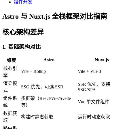
组件开发
Astro 与 Nuxt.js 全栈框架对比指南
核心架构差异
1. 基础架构对比
Astro
Nuxt.js
维度
核心引
Vite + Rollup
Vite + Vue 3
擎
渲染模
SSR 优先，支持
SSG 优先，可选 SSR
SSG/SPA
式
组件系
多框架（React/Vue/Svelte
Vue 单文件组件
统
等）
数据获
构建时静态获取
运行时动态获取
取
路由系