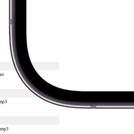
av
mp3
mp3