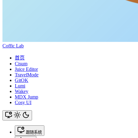
Coffic Lab
首页
Cisum
Juice Editor
TravelMode
GitOK
Lumi
Wakey
MDX Jump
Cosy UI
跟随系统