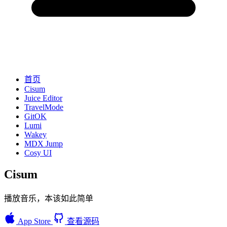
首页
Cisum
Juice Editor
TravelMode
GitOK
Lumi
Wakey
MDX Jump
Cosy UI
Cisum
播放音乐，本该如此简单
App Store
查看源码