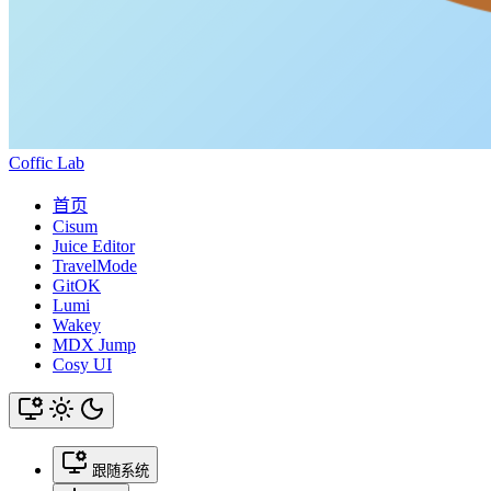
Coffic Lab
首页
Cisum
Juice Editor
TravelMode
GitOK
Lumi
Wakey
MDX Jump
Cosy UI
跟随系统