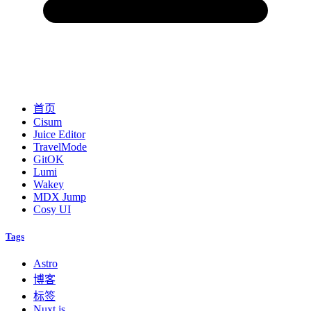
首页
Cisum
Juice Editor
TravelMode
GitOK
Lumi
Wakey
MDX Jump
Cosy UI
Tags
Astro
博客
标签
Nuxt.js