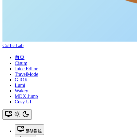
Coffic Lab
首页
Cisum
Juice Editor
TravelMode
GitOK
Lumi
Wakey
MDX Jump
Cosy UI
跟随系统