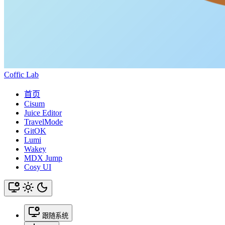
Coffic Lab
首页
Cisum
Juice Editor
TravelMode
GitOK
Lumi
Wakey
MDX Jump
Cosy UI
跟随系统