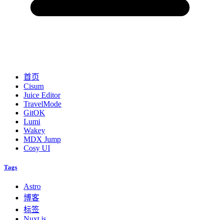
首页
Cisum
Juice Editor
TravelMode
GitOK
Lumi
Wakey
MDX Jump
Cosy UI
Tags
Astro
博客
标签
Nuxt.js