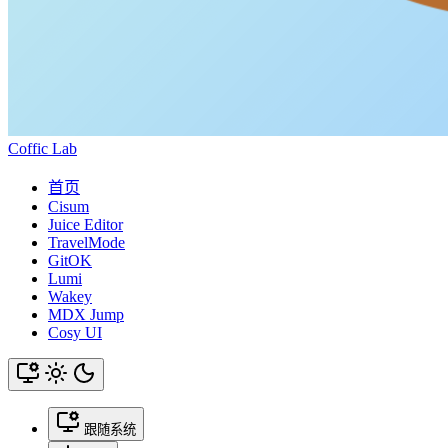
Coffic Lab
首页
Cisum
Juice Editor
TravelMode
GitOK
Lumi
Wakey
MDX Jump
Cosy UI
跟随系统