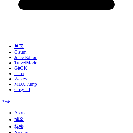
首页
Cisum
Juice Editor
TravelMode
GitOK
Lumi
Wakey
MDX Jump
Cosy UI
Tags
Astro
博客
标签
Nuxt.js