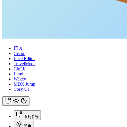
首页
Cisum
Juice Editor
TravelMode
GitOK
Lumi
Wakey
MDX Jump
Cosy UI
跟随系统
浅色