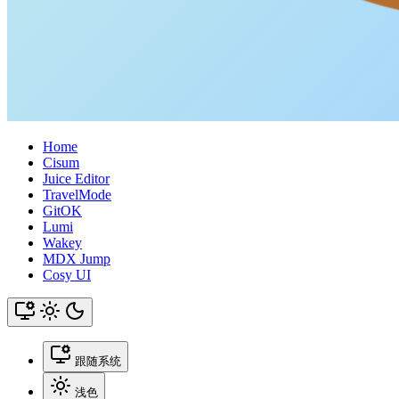
Home
Cisum
Juice Editor
TravelMode
GitOK
Lumi
Wakey
MDX Jump
Cosy UI
跟随系统
浅色