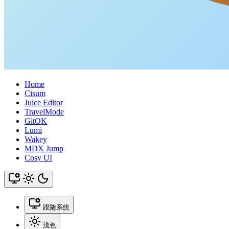
Home
Cisum
Juice Editor
TravelMode
GitOK
Lumi
Wakey
MDX Jump
Cosy UI
跟随系统
浅色